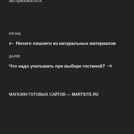
авторизоваться
.
Навигация
Предыдущая
НАЗАД
по
запись:
записям
Ничего лишнего из натуральных материалов
Следующая
ДАЛЕЕ
запись
Что надо учитывать при выборе гостиной?
МАГАЗИН ГОТОВЫХ САЙТОВ — MARTSITE.RU
.