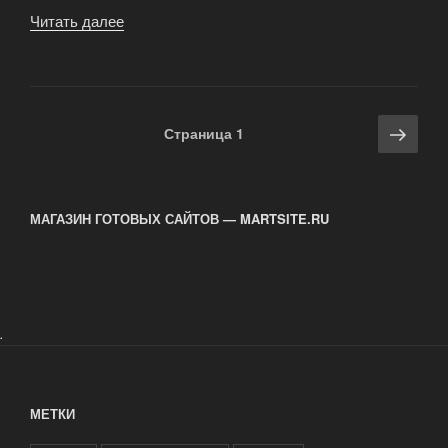
Читать далее
«Идеи
из
Италии
в
украинском
Навигация
Сле
Страница
1
«Театре
по
стра
Современного
записям
Дизайна»»
МАГАЗИН ГОТОВЫХ САЙТОВ — MARTSITE.RU
.
МЕТКИ