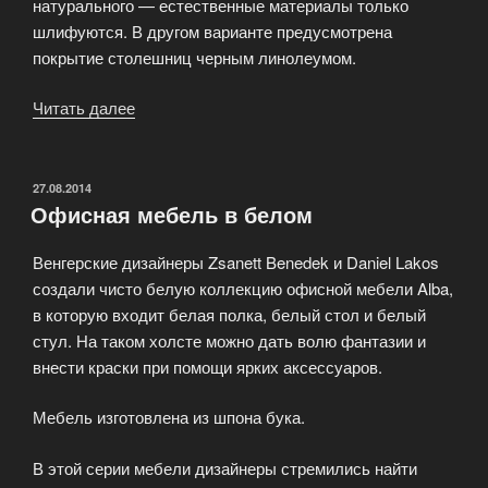
натурального — естественные материалы только
шлифуются. В другом варианте предусмотрена
покрытие столешниц черным линолеумом.
Читать далее
«Ничего
лишнего
из
натуральных
ОПУБЛИКОВАНО
27.08.2014
Офисная мебель в белом
материалов»
Венгерские дизайнеры Zsanett Benedek и Daniel Lakos
создали чисто белую коллекцию офисной мебели Alba,
в которую входит белая полка, белый стол и белый
стул. На таком холсте можно дать волю фантазии и
внести краски при помощи ярких аксессуаров.
Мебель изготовлена из шпона бука.
В этой серии мебели дизайнеры стремились найти