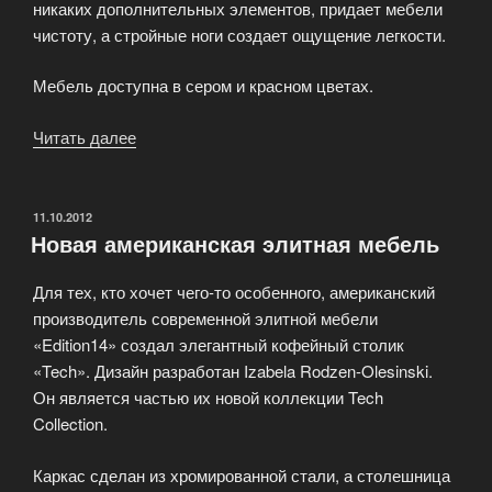
никаких дополнительных элементов, придает мебели
чистоту, а стройные ноги создает ощущение легкости.
Мебель доступна в сером и красном цветах.
Читать далее
«В
Made.com
новая
коллекция
ОПУБЛИКОВАНО
11.10.2012
Новая американская элитная мебель
мягкой
мебели»
Для тех, кто хочет чего-то особенного, американский
производитель современной элитной мебели
«Edition14» создал элегантный кофейный столик
«Tech». Дизайн разработан Izabela Rodzen-Olesinski.
Он является частью их новой коллекции Tech
Collection.
Каркас сделан из хромированной стали, а столешница