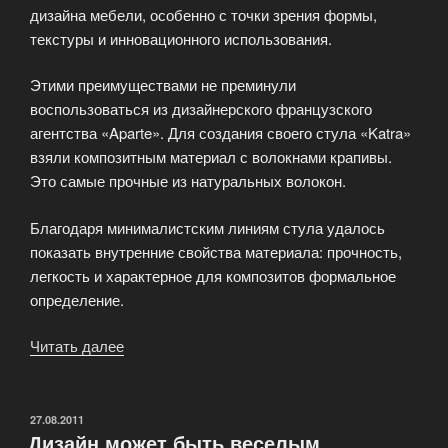
дизайна мебели, особенно с точки зрения формы,
текстуры и инновационного использования.
Этими преимуществами не преминули
воспользоваться из дизайнерского французского
агентства «Aparte». Для создания своего стула «Katra»
взяли композитным материал с волокнами крапивы.
Это самые прочные из натуральных волокон.
Благодаря минималистским линиям стула удалось
показать внутренние свойства материала: прочность,
легкость и характерное для композитов формальное
определение.
Читать далее
«Композитные
материалы
в
новом
ОПУБЛИКОВАНО
27.08.2011
Дизайн может быть веселым
стуле»